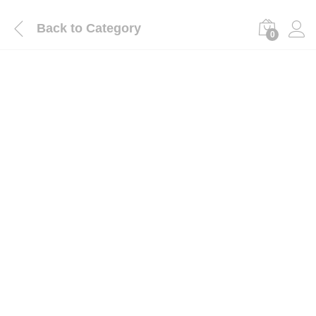
Back to
Category
0