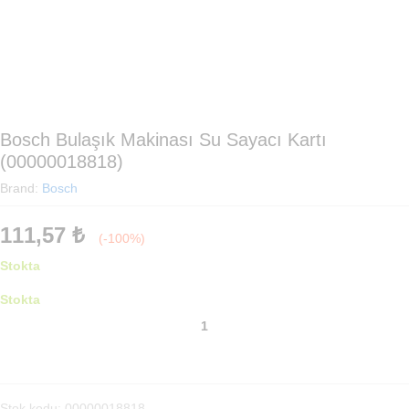
Bosch Bulaşık Makinası Su Sayacı Kartı
(00000018818)
Brand:
Bosch
111,57
₺
(-100%)
Stokta
Stokta
Bosch
Bulaşık
Makinası
Su
Sayacı
Stok kodu:
00000018818