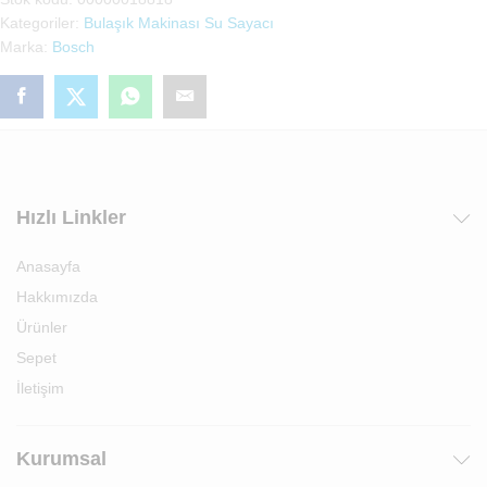
Kartı
Kategoriler:
Bulaşık Makinası Su Sayacı
(00000018818)
Marka:
Bosch
adet
Hızlı Linkler
Anasayfa
Hakkımızda
Ürünler
Sepet
İletişim
Kurumsal