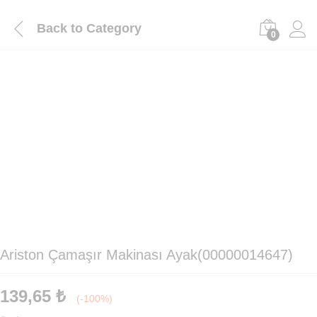
Back to
Category
0
Ariston Çamaşır Makinası Ayak(00000014647)
139,65
₺
(-100%)