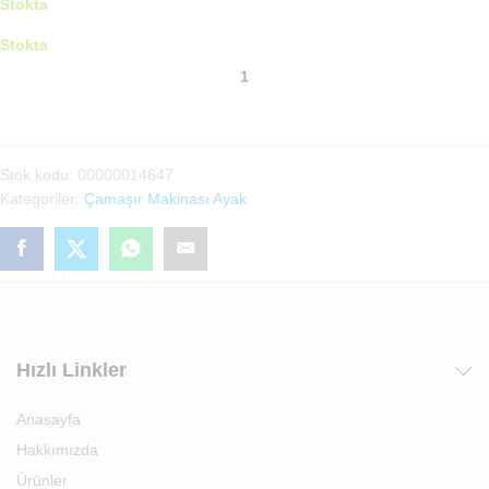
Stokta
Stokta
Ariston
Çamaşır
Makinası
Ayak(00000014647)
adet
Stok kodu:
00000014647
Kategoriler:
Çamaşır Makinası Ayak
Hızlı Linkler
Anasayfa
Hakkımızda
Ürünler