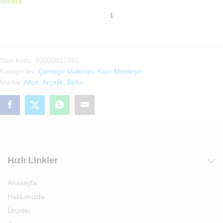
Stokta
Arçelik,Altus,Beko
Uyumlu
Çamaşır
Makinası
Menteşe(00000017851)
Stok kodu:
00000017851
adet
Kategoriler:
Çamaşır Makinası Kapı Menteşe
Marka:
Altus
,
Arçelik
,
Beko
Hızlı Linkler
Anasayfa
Hakkımızda
Ürünler