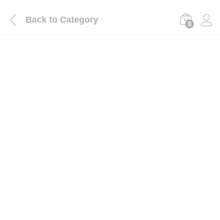
Back to
Category
0