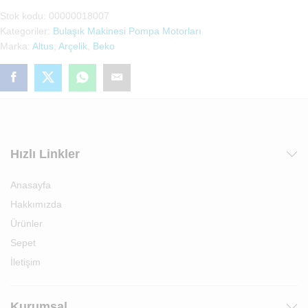
Su
Stok kodu:
00000018007
Pompası(00000018007)
Kategoriler:
Bulaşık Makinesi Pompa Motorları
adet
Marka:
Altus
,
Arçelik
,
Beko
Hızlı Linkler
Anasayfa
Hakkımızda
Ürünler
Sepet
İletişim
Kurumsal