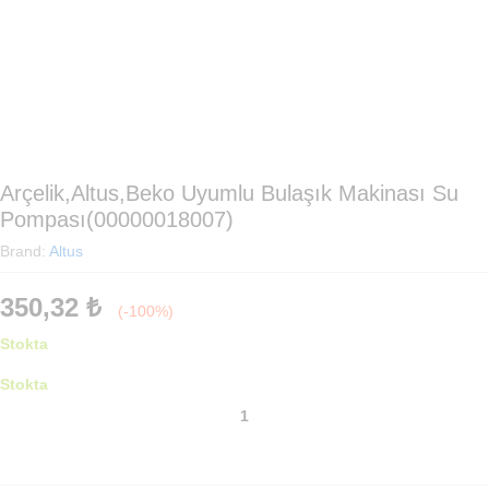
Arçelik,Altus,Beko Uyumlu Bulaşık Makinası Su
Pompası(00000018007)
Brand:
Altus
350,32
₺
(-100%)
Stokta
Stokta
Arçelik,Altus,Beko
Uyumlu
Bulaşık
Makinası