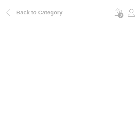
Back to
Category
0