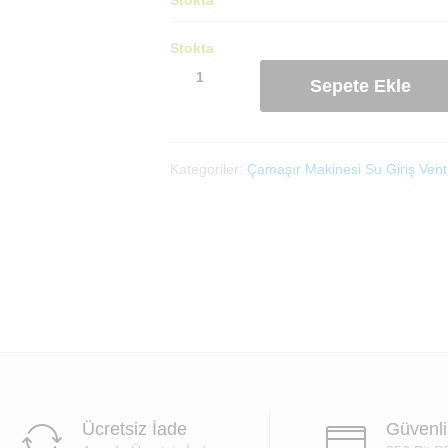
Stokta
Arçelik
Sepete Ekle
Uyumlu
Çamaşır
Makinası
3'lü
Kategoriler:
Çamaşır Makinesi Su Giriş Venti
Ventil
(2838880100)
(9146YK)
adet
Ücretsiz İade
Güvenl