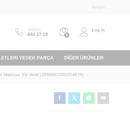
İletişim
Telefon:
Log in
444 27 18
0
LETLERI YEDEK PARÇA
DIĞER ÜRÜNLER
r Makinası 3’lü Ventil (2838880100)(9146YK)