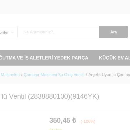
Ara
riler
OĞUTMA VE İŞ ALETLERI YEDEK PARÇA
KÜÇÜK EV A
Makineleri
/
Çamaşır Makinesi Su Giriş Ventili
/
Arçelik Uyumlu Çamaşı
’lü Ventil (2838880100)(9146YK)
350,45
₺
(-100%)
Stokta