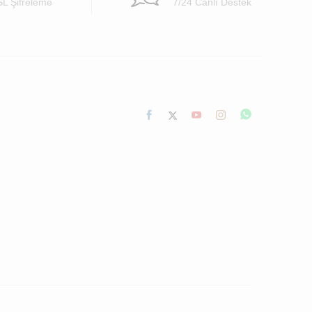
SL Şifreleme
7/24 Canlı Destek