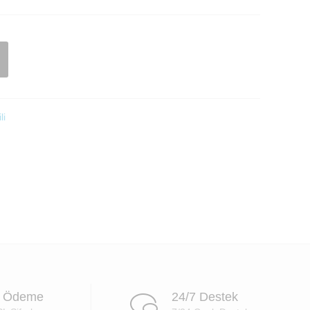
li
i Ödeme
24/7 Destek