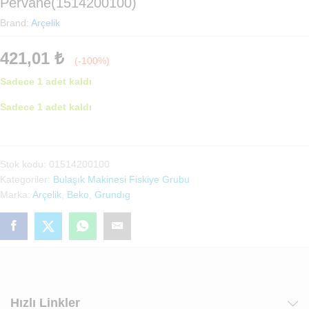
Pervane(1514200100)
Brand:
Arçelik
421,01
₺
(-100%)
Sadece 1 adet kaldı
Sadece 1 adet kaldı
Arçelik
Orjinal
Metal
Stok kodu:
01514200100
Bulaşık
Kategoriler:
Bulaşık Makinesi Fiskiye Grubu
Makinası
Marka:
Arçelik
,
Beko
,
Grundıg
Alt
Pervane(1514200100)
adet
Hızlı Linkler