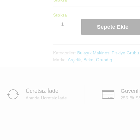
Stokta
Arçelik
Sepete Ekle
Orjinal
Bulaşık
Makinası
Üst
Kategoriler:
Bulaşık Makinesi Fiskiye Grubu
Pervane(00000015820)
Marka:
Arçelik
,
Beko
,
Grundıg
adet
Ücretsiz İade
Güvenl
Anında Ücretsiz İade
256 Bit S