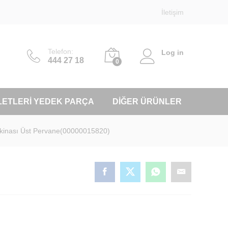
İletişim
Telefon:
Log in
444 27 18
0
LETLERI YEDEK PARÇA
DIĞER ÜRÜNLER
Makinası Üst Pervane(00000015820)