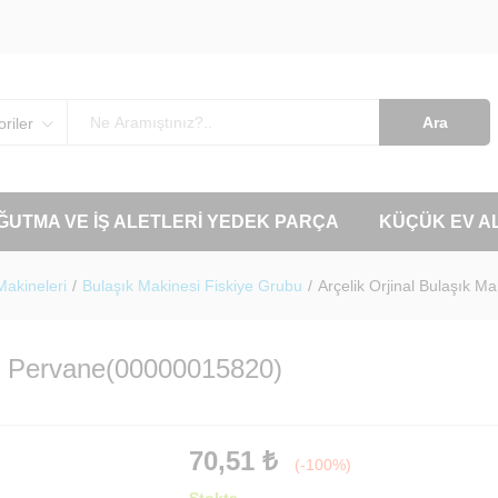
Ara
riler
OĞUTMA VE İŞ ALETLERI YEDEK PARÇA
KÜÇÜK EV A
Makineleri
/
Bulaşık Makinesi Fiskiye Grubu
/
Arçelik Orjinal Bulaşık 
st Pervane(00000015820)
70,51
₺
(-100%)
Stokta