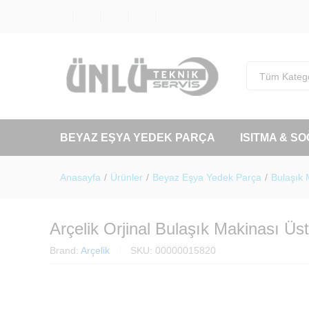
Tüm Katego
BEYAZ EŞYA YEDEK PARÇA
ISITMA & S
Anasayfa
/
Ürünler
/
Beyaz Eşya Yedek Parça
/
Bulaşık 
Arçelik Orjinal Bulaşık Makinası Ü
Brand:
Arçelik
SKU:
00000015820