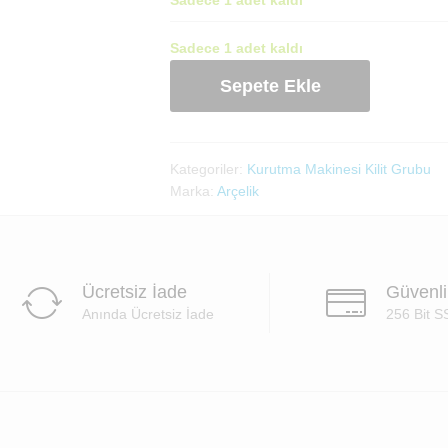
Sadece 1 adet kaldı
Arçelik
Sepete Ekle
Kurutma
Makinesi
Kapak
Kilidi
Kategoriler:
Kurutma Makinesi Kilit Grubu
(2991900100)
Marka:
Arçelik
adet
Ücretsiz İade
Güvenl
Anında Ücretsiz İade
256 Bit S