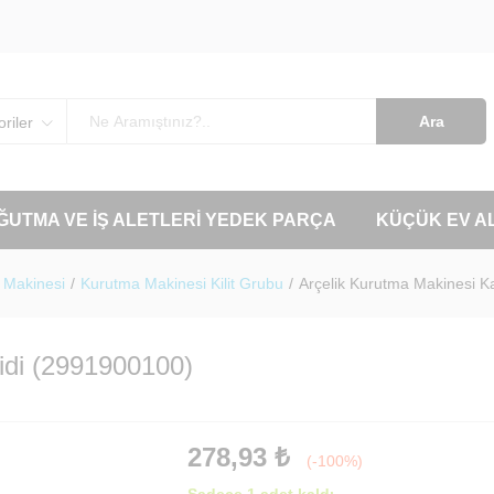
Ara
riler
OĞUTMA VE İŞ ALETLERI YEDEK PARÇA
KÜÇÜK EV A
 Makinesi
/
Kurutma Makinesi Kilit Grubu
/
Arçelik Kurutma Makinesi K
idi (2991900100)
278,93
₺
(-100%)
Sadece 1 adet kaldı