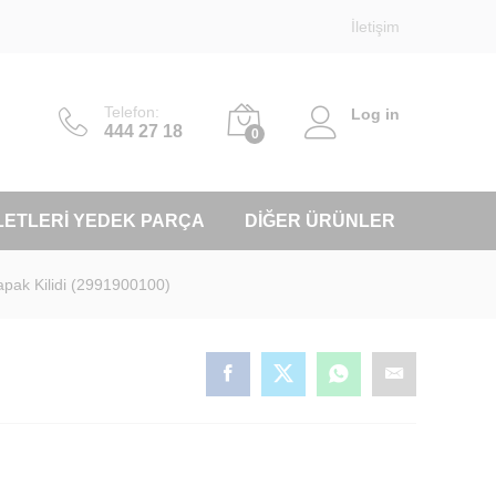
İletişim
Telefon:
Log in
444 27 18
0
LETLERI YEDEK PARÇA
DIĞER ÜRÜNLER
apak Kilidi (2991900100)