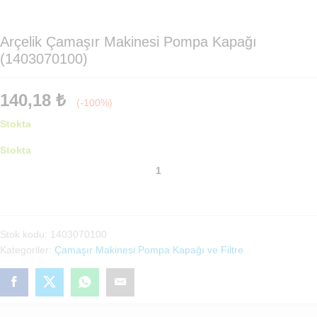
Arçelik Çamaşır Makinesi Pompa Kapağı
(1403070100)
140,18
₺
(-100%)
Stokta
Stokta
Arçelik
Çamaşır
Makinesi
Pompa
Kapağı
Stok kodu:
1403070100
(1403070100)
Kategoriler:
Çamaşır Makinesi Pompa Kapağı ve Filtre
adet