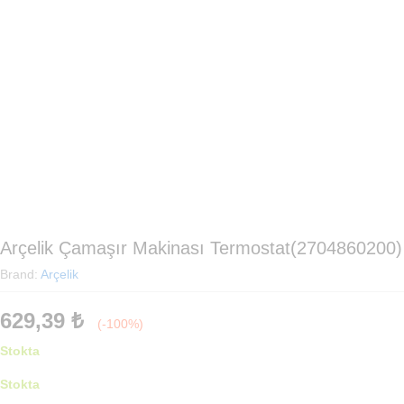
Arçelik Çamaşır Makinası Termostat(2704860200)
Brand:
Arçelik
629,39
₺
(-100%)
Stokta
Stokta
Arçelik