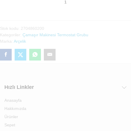
Çamaşır
Makinası
Termostat(2704860200)
adet
Stok kodu:
2704860200
Kategoriler:
Çamaşır Makinesi Termostat Grubu
Marka:
Arçelik
Hızlı Linkler
Anasayfa
Hakkımızda
Ürünler
Sepet