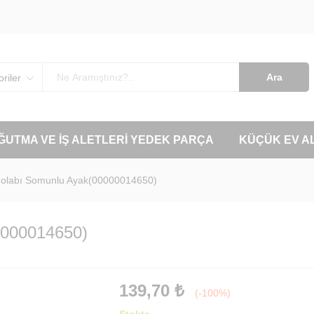
Ara
riler
OĞUTMA VE İŞ ALETLERI YEDEK PARÇA
KÜÇÜK EV A
dolabı Somunlu Ayak(00000014650)
0000014650)
139,70
₺
(-100%)
Stokta