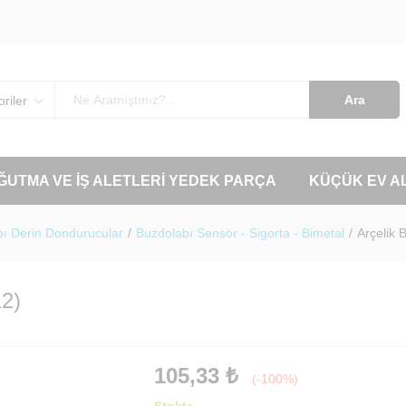
Ara
riler
OĞUTMA VE İŞ ALETLERI YEDEK PARÇA
KÜÇÜK EV A
ı Derin Dondurucular
/
Buzdolabı Sensör - Sigorta - Bimetal
/
Arçelik
2)
105,33
₺
(-100%)
Stokta