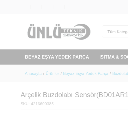
Tüm Katego
BEYAZ EŞYA YEDEK PARÇA
ISITMA & S
Anasayfa
/
Ürünler
/
Beyaz Eşya Yedek Parça
/
Buzdolab
Arçelik Buzdolabı Sensör(BD01AR1
SKU:
4216600385