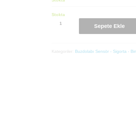
Stokta
Arçelik
Sepete Ekle
Buzdolabı
Sensör(BD01AR12)
adet
Kategoriler:
Buzdolabı Sensör - Sigorta - Bi