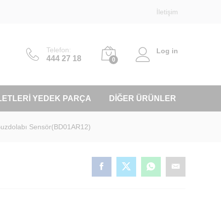
İletişim
Telefon:
Log in
444 27 18
0
LETLERI YEDEK PARÇA
DIĞER ÜRÜNLER
 Buzdolabı Sensör(BD01AR12)