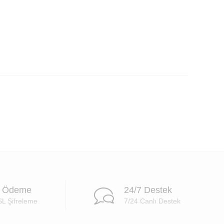
i Ödeme
24/7 Destek
SL Şifreleme
7/24 Canlı Destek