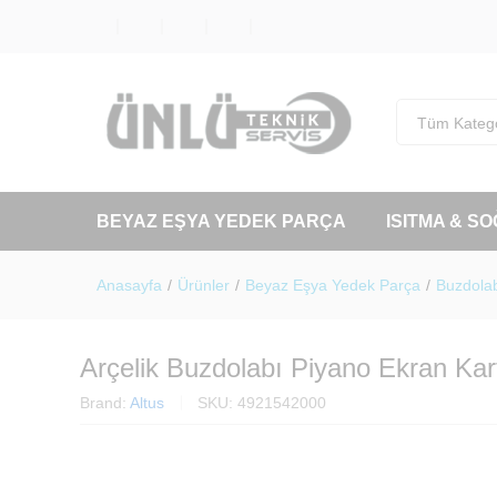
Tüm Katego
BEYAZ EŞYA YEDEK PARÇA
ISITMA & S
Anasayfa
/
Ürünler
/
Beyaz Eşya Yedek Parça
/
Buzdolab
Arçelik Buzdolabı Piyano Ekran Ka
Brand:
Altus
SKU:
4921542000