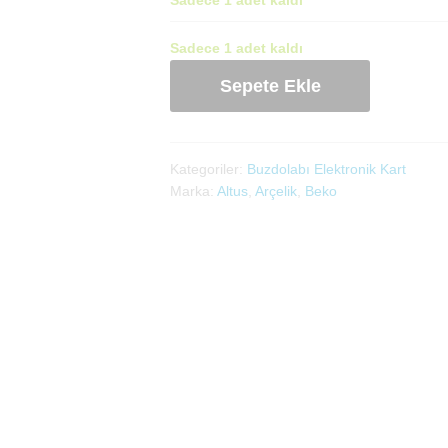
Sadece 1 adet kaldı
Arçelik
Sepete Ekle
Buzdolabı
Piyano
Ekran
Kartı
Kategoriler:
Buzdolabı Elektronik Kart
(4921542000)Çıkma
Marka:
Altus
,
Arçelik
,
Beko
adet