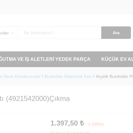
Ara
riler
OĞUTMA VE İŞ ALETLERI YEDEK PARÇA
KÜÇÜK EV A
ı Derin Dondurucular
/
Buzdolabı Elektronik Kart
/
Arçelik Buzdolabı 
rtı (4921542000)Çıkma
1.397,50
₺
(-100%)
Sadece 1 adet kaldı