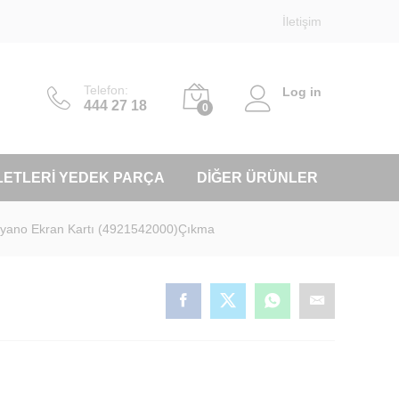
İletişim
Telefon:
Log in
444 27 18
0
LETLERI YEDEK PARÇA
DIĞER ÜRÜNLER
Piyano Ekran Kartı (4921542000)Çıkma