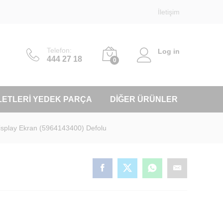
İletişim
Telefon:
Log in
444 27 18
0
LETLERI YEDEK PARÇA
DIĞER ÜRÜNLER
Display Ekran (5964143400) Defolu