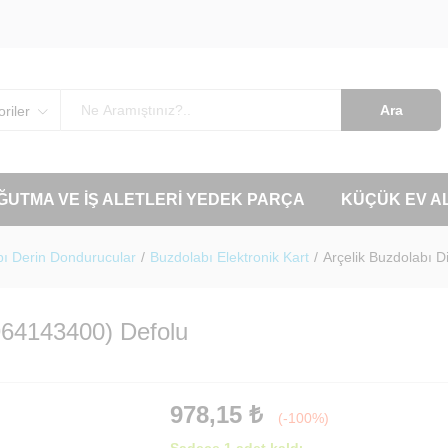
Ara
riler
OĞUTMA VE İŞ ALETLERI YEDEK PARÇA
KÜÇÜK EV A
ı Derin Dondurucular
/
Buzdolabı Elektronik Kart
/
Arçelik Buzdolabı 
964143400) Defolu
978,15
₺
(-100%)
Sadece 1 adet kaldı