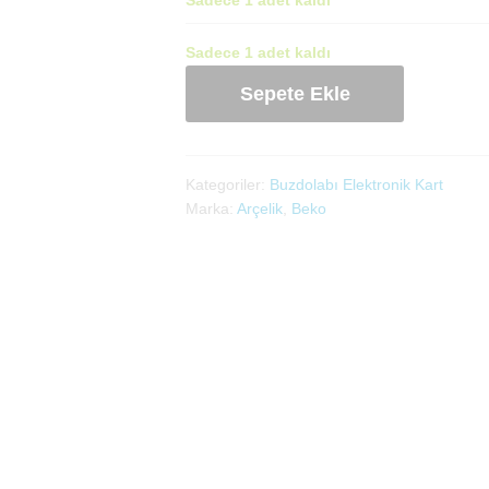
Sadece 1 adet kaldı
Arçelik
Sepete Ekle
Buzdolabı
Display
Ekran
(5964143400)
Kategoriler:
Buzdolabı Elektronik Kart
Defolu
Marka:
Arçelik
,
Beko
adet