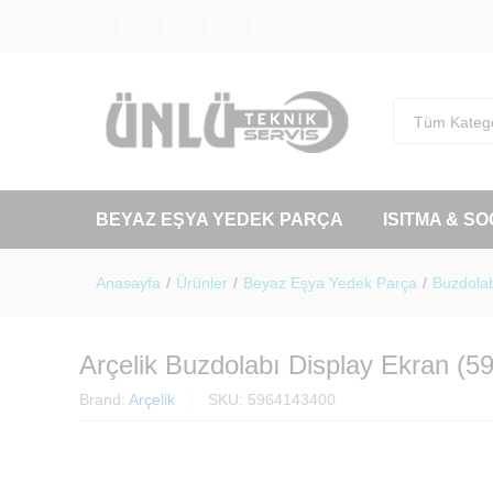
Tüm Katego
BEYAZ EŞYA YEDEK PARÇA
ISITMA & S
Anasayfa
/
Ürünler
/
Beyaz Eşya Yedek Parça
/
Buzdolab
Arçelik Buzdolabı Display Ekran (5
Brand:
Arçelik
SKU:
5964143400