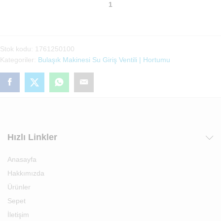
Arçelik
Bulaşık
Makinesi
Rejenerasyon
Vanası
Stok kodu:
1761250100
(1761250100)
Kategoriler:
Bulaşık Makinesi Su Giriş Ventili | Hortumu
adet
Hızlı Linkler
Anasayfa
Hakkımızda
Ürünler
Sepet
İletişim