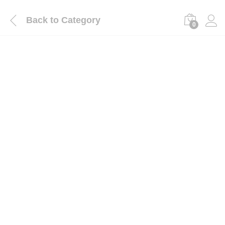
Back to
Category
0