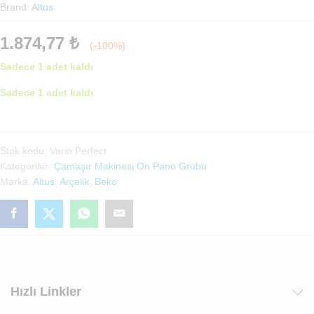
Brand:
Altus
1.874,77
₺
(-100%)
Sadece 1 adet kaldı
Sadece 1 adet kaldı
Arçelik-
Beko-
Altus
Stok kodu:
Vario Perfect
Çamaşır
Kategoriler:
Çamaşır Makinesi Ön Pano Grubu
Makinesi
Marka:
Altus
,
Arçelik
,
Beko
Ön
Pano
(Vario
Perfect)
(Renk:Beyaz)
adet
Hızlı Linkler