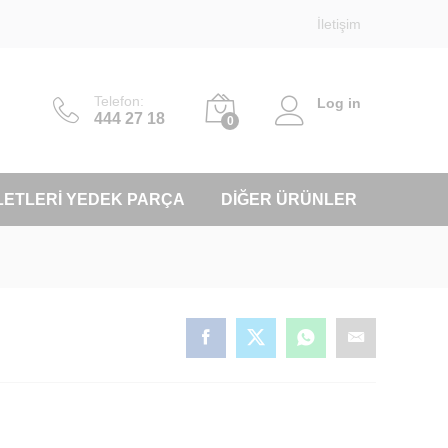
İletişim
Telefon:
Log in
444 27 18
0
LETLERI YEDEK PARÇA
DIĞER ÜRÜNLER