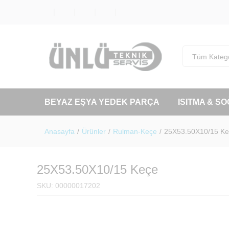
Tüm Katego
BEYAZ EŞYA YEDEK PARÇA
ISITMA & S
Anasayfa
/
Ürünler
/
Rulman-Keçe
/
25X53.50X10/15 K
25X53.50X10/15 Keçe
SKU:
00000017202