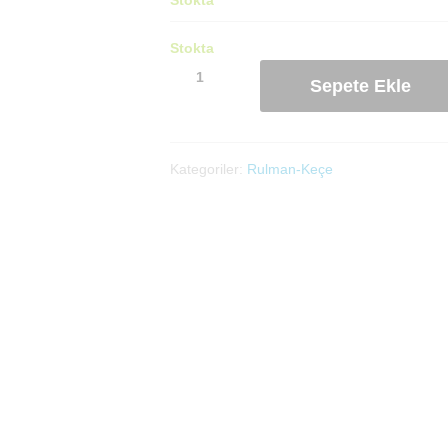
Stokta
25X53.50X10/15
Sepete Ekle
Keçe
adet
Kategoriler:
Rulman-Keçe