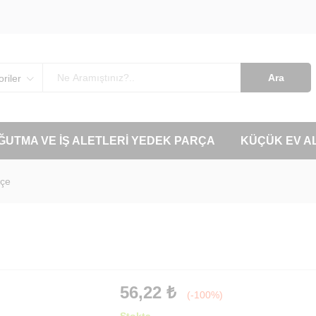
Ara
riler
OĞUTMA VE İŞ ALETLERI YEDEK PARÇA
KÜÇÜK EV A
eçe
56,22
₺
(-100%)
Stokta