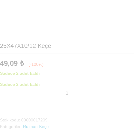
25X47X10/12 Keçe
49,09
₺
(-100%)
Sadece 2 adet kaldı
Sadece 2 adet kaldı
25X47X10/12
Keçe
adet
Stok kodu:
00000017209
Kategoriler:
Rulman-Keçe