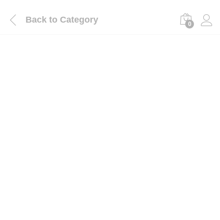
Back to
Category
0